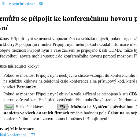
flikty synchronizace, 80
emůžu se připojit ke konferenčnímu hovoru p
yní
žnost Připojit nyní se nemusí v upozornění na schůzku objevit, pokud organizá
ackBerry® podporující funkci Připojit nyní nebo pokud nezadal informace o 
 objeví možnost Připojit nyní a vaše zařízení je připojeno k síti CDMA, může b
předvolbou, abyste mohli vstoupit do konferenčního hovoru pomocí možnosti Př
uste následující kroky:
Pokud se možnost Připojit nyní neobjeví a chcete vstoupit do konferenčního
na schůzku klikněte na telefonní číslo konference a na přístupový kód, které 
v sekci
Poznámky
.
Pokud se možnost Připojit nyní objeví a vaše zařízení je připojeno k síti C
kterou vaše zařízení čeká před vytočením čísla pobočkové stanice. Na domov
. Stiskněte klávesu
>
Možnosti
>
Vytáčení s předvolbou
.
stanicím ve všech ostatních firmách
změňte hodnotu pole
Čekat na
na nej
konferenčního hovoru znovu pomocí možnosti Připojit nyní.
visející informace
ání konference, 173