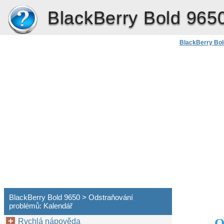
BlackBerry Bold 965
BlackBerry Bol
BlackBerry Bold 9650 > Odstraňování
problémů: Kalendář
O
Rychlá nápověda