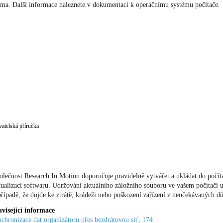
sma. Další informace naleznete v dokumentaci k operačnímu systému počítače.
vatelská příručka
olečnost Research In Motion doporučuje pravidelně vytvářet a ukládat do počíta
tualizací softwaru. Udržování aktuálního záložního souboru ve vašem počítači 
případě, že dojde ke ztrátě, krádeži nebo poškození zařízení z neočekávaných d
visející informace
chronizace dat organizátoru přes bezdrátovou síť, 174