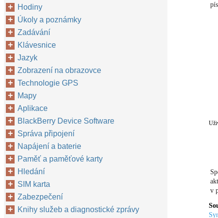
pí
Hodiny
Úkoly a poznámky
Zadávání
Klávesnice
Jazyk
Zobrazení na obrazovce
Technologie GPS
Mapy
Aplikace
BlackBerry Device Software
Uži
Správa připojení
Napájení a baterie
Paměť a paměťové karty
Hledání
Sp
ak
SIM karta
v 
Zabezpečení
Sou
Knihy služeb a diagnostické zprávy
Syn