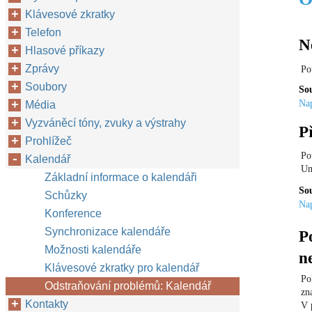
Klávesové zkratky
Telefon
N
Hlasové příkazy
Zprávy
Po
Soubory
Sou
Nap
Média
Vyzváněcí tóny, zvuky a výstrahy
P
Prohlížeč
Po
Kalendář
Um
Základní informace o kalendáři
Sou
Schůzky
Nap
Konference
Synchronizace kalendáře
P
Možnosti kalendáře
n
Klávesové zkratky pro kalendář
Po
Odstraňování problémů: Kalendář
zn
Kontakty
V 