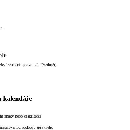
í.
ole
zky lze měnit pouze pole Předmět,
h kalendáře
ní znaky nebo diakritická
ainstalovanou podporu správného