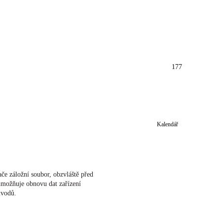
177
Kalendář
če záložní soubor, obzvláště před
umožňuje obnovu dat zařízení
ůvodů.