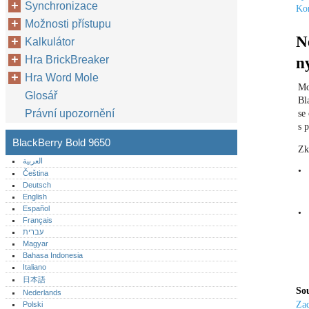
Synchronizace
Kon
Možnosti přístupu
N
Kalkulátor
Hra BrickBreaker
n
Hra Word Mole
Mo
Glosář
Bl
Právní upozornění
se
s 
BlackBerry Bold 9650
Zk
العربية
•
Čeština
Deutsch
English
Español
•
Français
עברית
Magyar
Bahasa Indonesia
Italiano
日本語
Sou
Nederlands
Zad
Polski