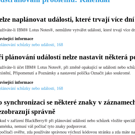
elze naplánovat události, které trvají více dní
užíváte-li IBM® Lotus Notes®, nemůžete vytvářet události, které trvají více dn
visející informace
lánování schůzky nebo události, 168
ři plánování událostí nelze nastavit některá p
užíváte-li účet IBM® Lotus Notes®, při změně opakující se události nebo schů
ístění, Připomenutí a Poznámky a nastavení políčka Označit jako soukromé.
visející informace
lánování schůzky nebo události, 168
o synchronizaci se některé znaky v záznamec
ezobrazují správně
kud v zařízení BlackBerry® při plánování událostí nebo schůzek vložíte speciál
aménka, nemusí váš počítač tyto znaky podporovat.
počítači ověřte, zda používáte správnou výchozí kódovou stránku a zda máte n