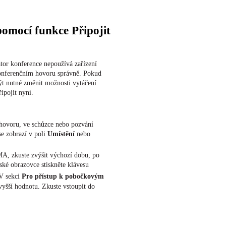
omocí funkce Připojit
tor konference nepoužívá zařízení
konferenčním hovoru správně. Pokud
ýt nutné změnit možnosti vytáčení
ipojit nyní.
 hovoru, ve schůzce nebo pozvání
se zobrazí v poli
Umístění
nebo
DMA, zkuste zvýšit výchozí dobu, po
ské obrazovce stiskněte klávesu
 V sekci
Pro přístup k pobočkovým
vyšší hodnotu. Zkuste vstoupit do