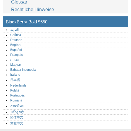
Glossar
Rechtliche Hinweise
BlackBerry Bold 9650
العربية
Čeština
Deutsch
English
Español
Français
עברית
Magyar
Bahasa Indonesia
Italiano
日本語
Nederlands
Polski
Português‎
Română
ภาษาไทย
Tiếng Việt
简体中文
繁體中文